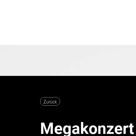
Musikverein Diepoldsau-Schmi
Zurück
Megakonzert